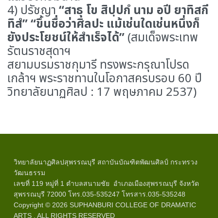
4) ปรัชญา
“สาธุ โข สิปฺปกํ นาม อปี ยาทิสกี
ทิสํ”
“ขึ้นชื่อว่าศิลปะ แม้เช่นใดเช่นหนึ่งก็
ยังประโยชน์ให้สำเร็จได้”
(สมเด็จพระเทพ
รัตนราชสุดาฯ
สยามบรมราชกุมารี ทรงพระกรุณาโปรด
เกล้าฯ พระราชทานในโอกาสครบรอบ 60 ปี
วิทยาลัยนาฏศิลป : 17 พฤษภาคม 2537)
วิทยาลัยนาฏศิลปสุพรรณบุรี สถาบันบัณฑิตพัฒนศิลป์ กระทรวง
วัฒนธรรม
เลขที่ 119 หมู่ที่ 1 ตำบลสนามชัย อำเภอเมืองสุพรรณบุรี จังหวัด
สุพรรณบุรี 72000 โทร.035-535247 โทรสาร.035-535248
Copyright © 2026 SUPHANBURI COLLEGE OF DRAMATIC
ARTS , ALL RIGHTS RESERVED