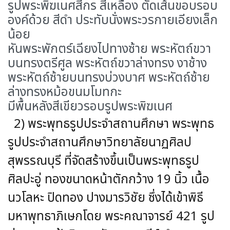
รูปพระพิฆเนศสี่กร สีเหลือง ตัดเส้นขอบรอบ
องค์ด้วย สีดำ ประทับนั่งพระวรกายเอียงเล็ก
น้อย
หันพระพักตร์เฉียงไปทางซ้าย พระหัตถ์ขวา
บนทรงตรีศูล พระหัตถ์ขวาล่างทรง งาช้าง
พระหัตถ์ซ้ายบนทรงบ่วงบาศ พระหัตถ์ซ้าย
ล่างทรงหม้อขนมโมทกะ
มีพื้นหลังสีเขียวรอบรูปพระพิฆเนศ
2) พระพุทธรูปประจำสถานศึกษา พระพุทธ
รูปประจำสถานศึกษาวิทยาลัยนาฏศิลป
สุพรรณบุรี ที่จัดสร้างขึ้นเป็นพระพุทธรูป
ศิลปะอู่ ทองขนาดหน้าตักกว้าง 19 นิ้ว เนื้อ
นวโลหะ ปิดทอง ปางมารวิชัย ซึ่งได้เข้าพิธี
มหาพุทธาภิเษกโดย พระคณาจารย์ 421 รูป