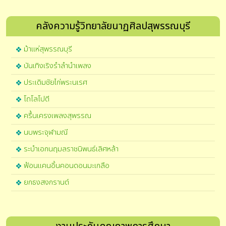
คลังความรู้วิทยาลัยนาฏศิลปสุพรรณบุรี
ม้าแห่สุพรรณบุรี
บันเทิงเริงรำลำนำเพลง
ประเดิมชัยไก่พระนเรศ
โถโลโปตี
ครื้นเครงเพลงสุพรรณ
นบพระจุฬามณี
ระบำเอกนฤมลราชนิพนธ์เลิศหล้า
ฟ้อนแคนอิ้นคอนดอนมะเกลือ
ยกธงสงกรานต์