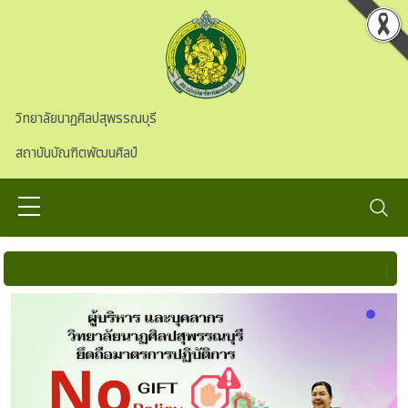
Skip to main content
วิทยาลัยนาฏศิลปสุพรรณบุรี
สถาบันบัณฑิตพัฒนศิลป์
::::: สาธุ