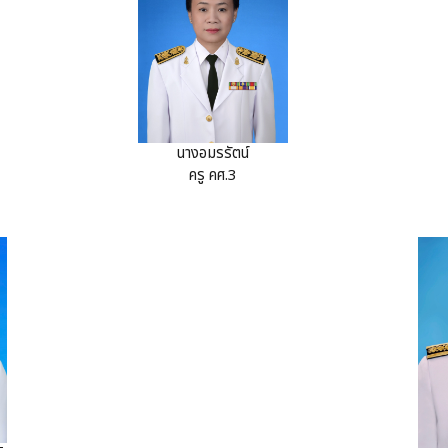
นางอมรรัตน์
ครู คศ.3